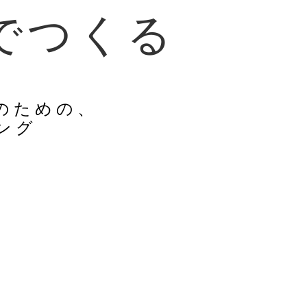
で
つ
く
る
のための、
ング