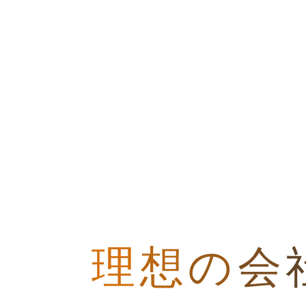
理
想
の
会