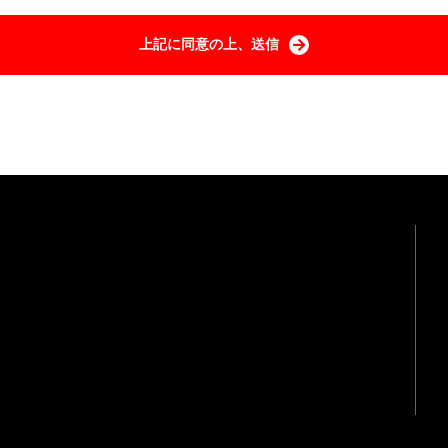
いていただきたいこと＞
、お問合せに必要な個人情報をご提供いただけなかった場合は、質問に対するご回答
上記に同意の上、送信
げます。
・削除・利用停止・提供停止について＞
知・開示・訂正・追加・削除・利用停止・提供停止等のご依頼がある場合は速やかに
AX：0797-74-7078 E-Mail：
info@wills.co.jp