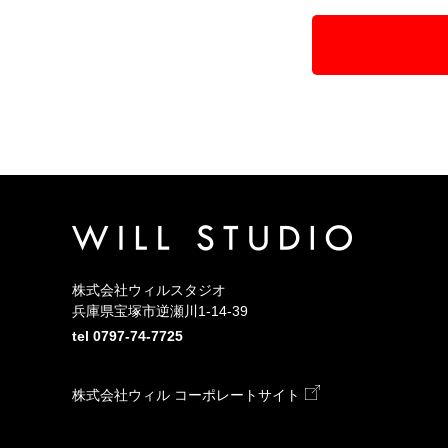
＜個人情報提供の任意性及び知ってお
個人情報の提供は任意でございますが
すのでご了承頂きます様お願い申し上
＜個人情報の通知・開示・訂正・追加
お客様より、個人情報取扱に関する通
談の窓口は下記のとおりです。
【各種お問い合わせ・相談窓口】
株式会社ウィル TEL：0797−74−7269 F
個人情報保護管理者：水野 真育
株式会社ウィルスタジオ
兵庫県宝塚市逆瀬川1-14-39
tel
0797-74-7725
株式会社ウィル コーポレートサイト