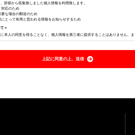
み、皆様から収集致しました個人情報を利用致します。
・対応のため
必要な場合の郵送のため
様にとって有用と思われる情報をお知らせするため
いて＞
前に本人の同意を得ることなく、個人情報を第三者に提供することはありません。ま
いていただきたいこと＞
、お問合せに必要な個人情報をご提供いただけなかった場合は、質問に対するご回答
上記に同意の上、送信
げます。
・削除・利用停止・提供停止について＞
知・開示・訂正・追加・削除・利用停止・提供停止等のご依頼がある場合は速やかに
AX：0797-74-7078 E-Mail：
info@wills.co.jp