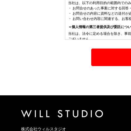
当社は、以下の利用目的の範囲内での
・ お問合せのあった事案に対する回答
・ お問合せの内容に資料などの送付が
・ お問い合わせ内容に関連する、お客
＜個人情報の第三者提供及び委託につ
当社は、法令に定める場合を除き、事
ございません。
＜個人情報提供の任意性及び知ってお
個人情報の提供は任意でございますが
すのでご了承頂きます様お願い申し上
＜個人情報の通知・開示・訂正・追加
お客様より、個人情報取扱に関する通
談の窓口は下記のとおりです。
【各種お問い合わせ・相談窓口】
株式会社ウィル TEL：0797−74−7269 F
個人情報保護管理者：水野 真育
株式会社ウィルスタジオ