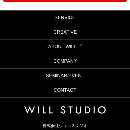
個人情報の提供は任意でございますが、お問合せに必要な個人情報をご提
供いただけなかった場合は、質問に対するご回答を差し控えさせていただ
く場合がありますのでご了承頂きます様お願い申し上げます。
SERVICE
＜個人情報の通知・開示・訂正・追加・削除・利用停止・提供停止につい
て＞
CREATIVE
お客様より、個人情報取扱に関する通知・開示・訂正・追加・削除・利用
停止・提供停止等のご依頼がある場合は速やかに対応いたします。各種お
問合せ及びご相談の窓口は下記のとおりです。
ABOUT WILL
【各種お問い合わせ・相談窓口】
株式会社ウィル TEL：0797−74−7269 FAX：0797-74-7078 E-Mail：
COMPANY
info@wills.co.jp
個人情報保護管理者：水野 真育
SEMINAR/EVENT
CONTACT
株式会社ウィルスタジオ